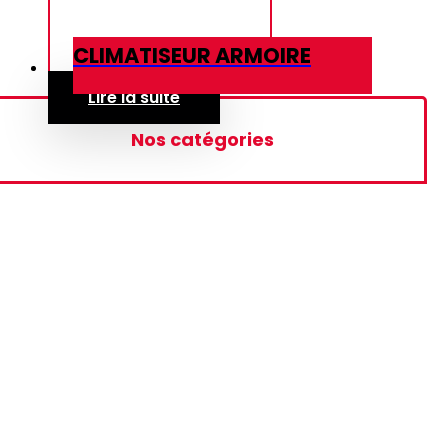
CLIMATISEUR ARMOIRE
Lire la suite
Nos catégories
Rideau d'air
Ecran Interactif
Téléviseurs
Basique
Google TV HD
Google TV FHD
Google TV UHD
Climatiseurs
Cassettes