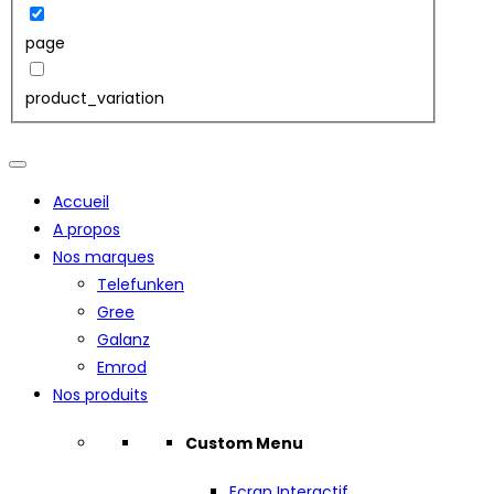
page
product_variation
Accueil
A propos
Nos marques
Telefunken
Gree
Galanz
Emrod
Nos produits
Custom Menu
Ecran Interactif