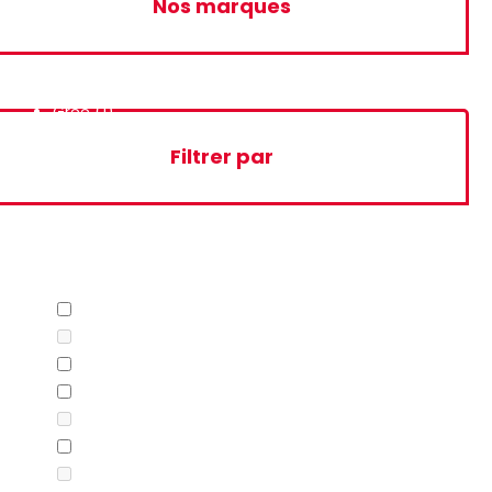
Nos marques
Gree
(1)
Filtrer par
Marque
EMROD
(1)
Femas
(0)
Galanz
(9)
Gree
(7)
Klass
(0)
Telefunken
(15)
Toshiba
(0)