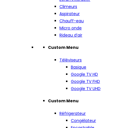
Climeurs
Aspirateur
Chauff-eau
Micro onde
Rideau d’air
Custom Menu
Téléviseurs
Basique
Google TV HD
Google TV FHD
Google TV UHD
Custom Menu
Réfrigerateur
Congélateur
Encastrable