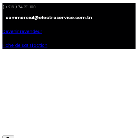
( +216 ) 74 211 100
commercial@electroservice.com.tn
Devenir revendeur
Fiche de satisfaction
Facebook
Instagram
Linkedin