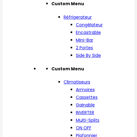
Custom Menu
Réfrigerateur
Congélateur
Encastrable
Mini-Bar
2 Portes
Side By Side
Custom Menu
Climatiseurs
Armoires
Cassettes
Gainable
INVERTER
Multi-Splits
ON OFF
Plafonnier