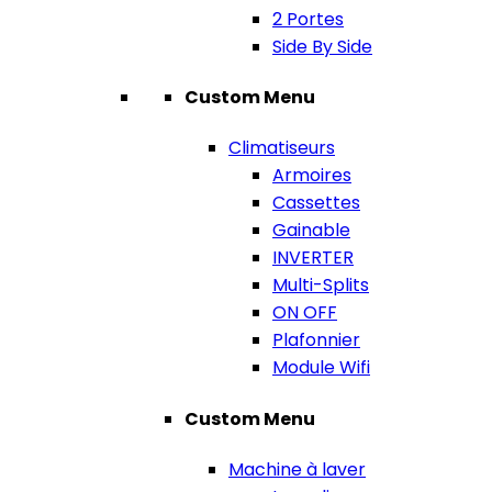
2 Portes
Side By Side
Custom Menu
Climatiseurs
Armoires
Cassettes
Gainable
INVERTER
Multi-Splits
ON OFF
Plafonnier
Module Wifi
Custom Menu
Machine à laver