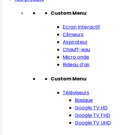
Custom Menu
Ecran Interactif
Climeurs
Aspirateur
Chauff-eau
Micro onde
Rideau d’air
Custom Menu
Téléviseurs
Basique
Google TV HD
Google TV FHD
Google TV UHD