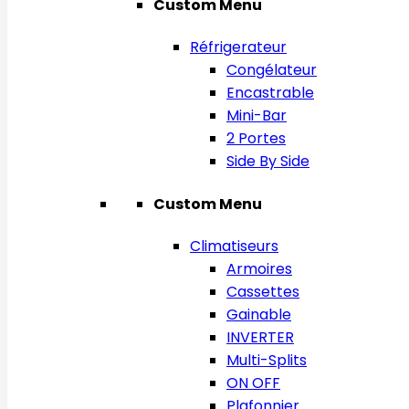
Custom Menu
Réfrigerateur
Congélateur
Encastrable
Mini-Bar
2 Portes
Side By Side
Custom Menu
Climatiseurs
Armoires
Cassettes
Gainable
INVERTER
Multi-Splits
ON OFF
Plafonnier