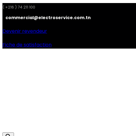
( +216 ) 74 211 100
commercial@electroservice.com.tn
Devenir revendeur
Fiche de satisfaction
Facebook
Instagram
Linkedin