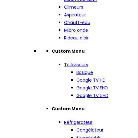
Climeurs
Aspirateur
Chauff-eau
Micro onde
Rideau d’air
Custom Menu
Téléviseurs
Basique
Google TV HD
Google TV FHD
Google TV UHD
Custom Menu
Réfrigerateur
Congélateur
Encastrable