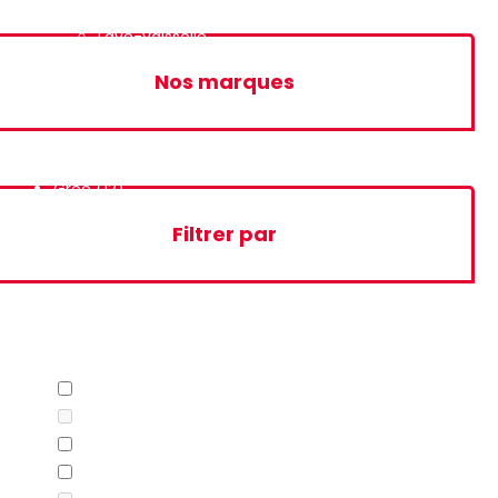
Lave-linge
Lave-vaisselle
Nos marques
Gree
(12)
Filtrer par
Marque
EMROD
(1)
Femas
(0)
Galanz
(9)
Gree
(7)