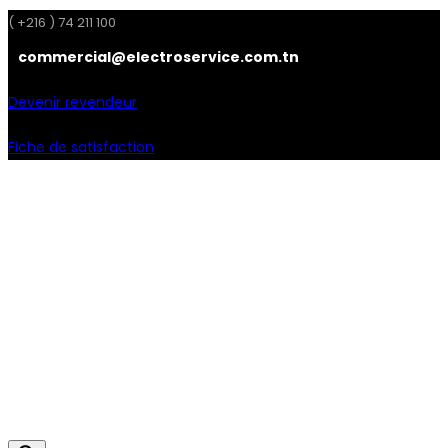
( +216 ) 74 211 100
commercial@electroservice.com.tn
Devenir revendeur
Fiche de satisfaction
Facebook
Instagram
Linkedin