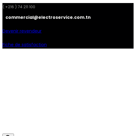
( +216 ) 74 211 100
commercial@electroservice.com.tn
Devenir revendeur
Fiche de satisfaction
Facebook
Instagram
Linkedin