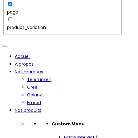
page
product_variation
Accueil
A propos
Nos marques
Telefunken
Gree
Galanz
Emrod
Nos produits
Custom Menu
Ecran Interactif