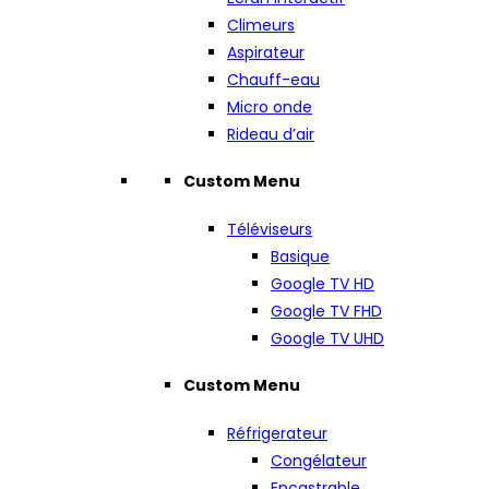
Climeurs
Aspirateur
Chauff-eau
Micro onde
Rideau d’air
Custom Menu
Téléviseurs
Basique
Google TV HD
Google TV FHD
Google TV UHD
Custom Menu
Réfrigerateur
Congélateur
Encastrable