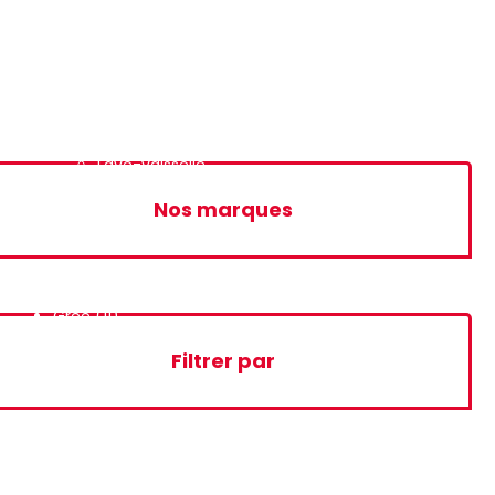
Mini-Bar
2 Portes
Side By Side
Machine à laver
Lave-linge
Lave-vaisselle
Nos marques
Gree
(11)
Filtrer par
Marque