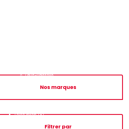
Module Wifi
Chauff-eau
Micro onde
Réfrigerateur
Congélateur
Mini-Bar
2 Portes
Side By Side
Machine à laver
Lave-linge
Lave-vaisselle
Nos marques
Telefunken
(8)
Filtrer par