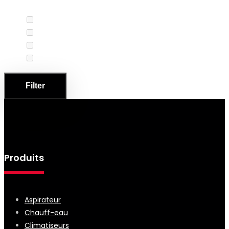
Entre 201 et 300
(0)
Entre 301 et 500
(0)
Entre moins de 200L
(0)
Plus que 501
(0)
Filter
Produits
Aspirateur
Chauff-eau
Climatiseurs