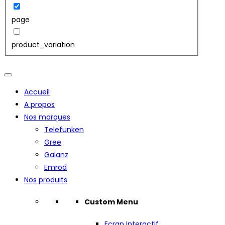
page
product_variation
Accueil
A propos
Nos marques
Telefunken
Gree
Galanz
Emrod
Nos produits
Custom Menu
Ecran Interactif