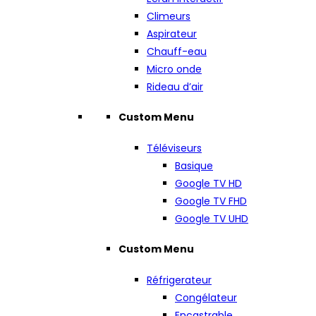
Climeurs
Aspirateur
Chauff-eau
Micro onde
Rideau d’air
Custom Menu
Téléviseurs
Basique
Google TV HD
Google TV FHD
Google TV UHD
Custom Menu
Réfrigerateur
Congélateur
Encastrable