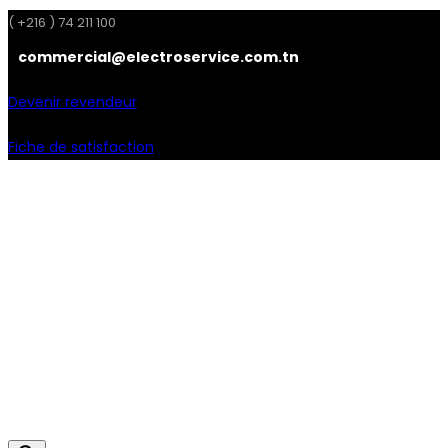
( +216 ) 74 211 100
commercial@electroservice.com.tn
Devenir revendeur
Fiche de satisfaction
Facebook
Instagram
Linkedin