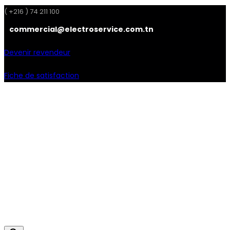
( +216 ) 74 211 100
commercial@electroservice.com.tn
Devenir revendeur
Fiche de satisfaction
Facebook
Instagram
Linkedin