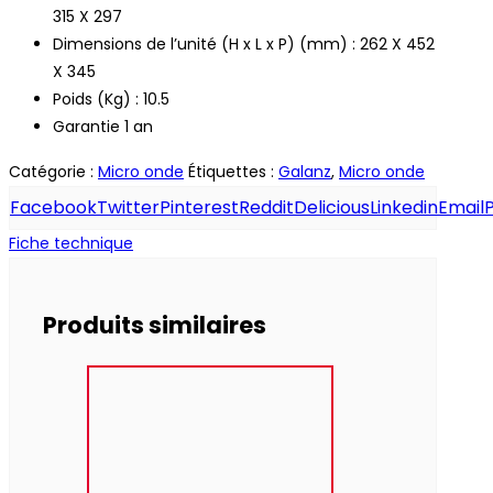
315 X 297
Dimensions de l’unité (H x L x P) (mm) : 262 X 452
X 345
Poids (Kg) : 10.5
Garantie 1 an
Catégorie :
Micro onde
Étiquettes :
Galanz
,
Micro onde
Facebook
Twitter
Pinterest
Reddit
Delicious
Linkedin
Email
P
Fiche technique
Produits similaires