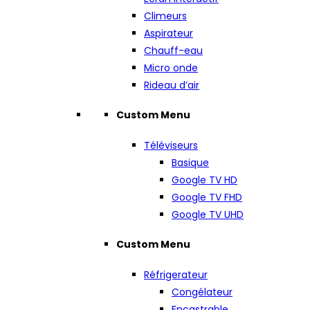
Climeurs
Aspirateur
Chauff-eau
Micro onde
Rideau d’air
Custom Menu
Téléviseurs
Basique
Google TV HD
Google TV FHD
Google TV UHD
Custom Menu
Réfrigerateur
Congélateur
Encastrable