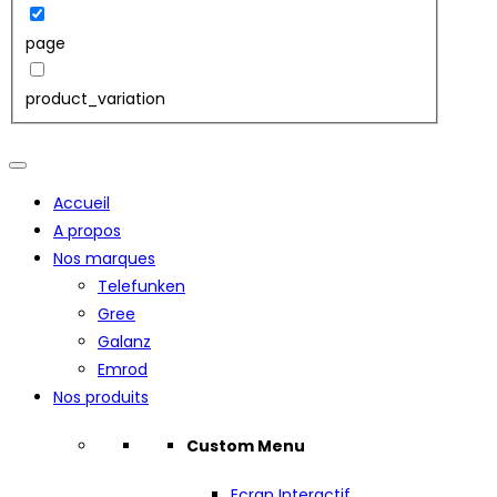
page
product_variation
Accueil
A propos
Nos marques
Telefunken
Gree
Galanz
Emrod
Nos produits
Custom Menu
Ecran Interactif