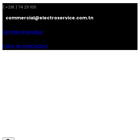
( +216 ) 74 211 100
commercial@electroservice.com.tn
Devenir revendeur
Fiche de satisfaction
Facebook
Instagram
Linkedin