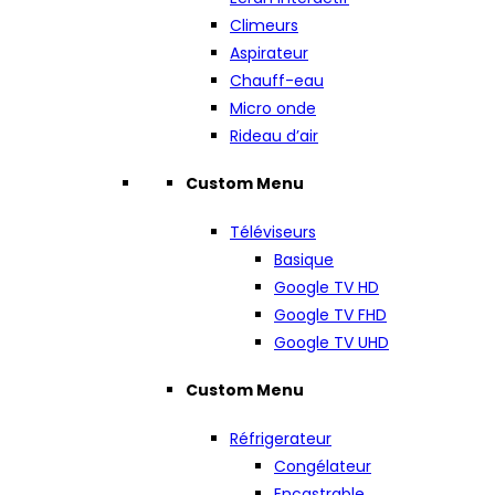
Climeurs
Aspirateur
Chauff-eau
Micro onde
Rideau d’air
Custom Menu
Téléviseurs
Basique
Google TV HD
Google TV FHD
Google TV UHD
Custom Menu
Réfrigerateur
Congélateur
Encastrable