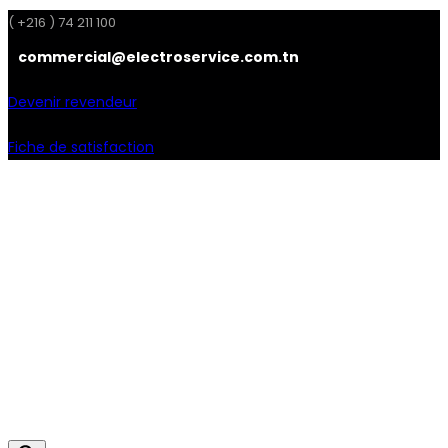
( +216 ) 74 211 100
commercial@electroservice.com.tn
Devenir revendeur
Fiche de satisfaction
Facebook
Instagram
Linkedin