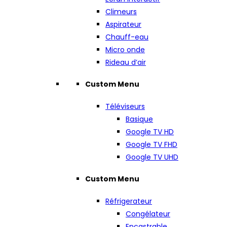
Climeurs
Aspirateur
Chauff-eau
Micro onde
Rideau d’air
Custom Menu
Téléviseurs
Basique
Google TV HD
Google TV FHD
Google TV UHD
Custom Menu
Réfrigerateur
Congélateur
Encastrable