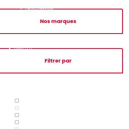
Lave-linge
Lave-vaisselle
Nos marques
Gree
(12)
Filtrer par
Marque
EMROD
(1)
Femas
(0)
Galanz
(9)
Gree
(7)