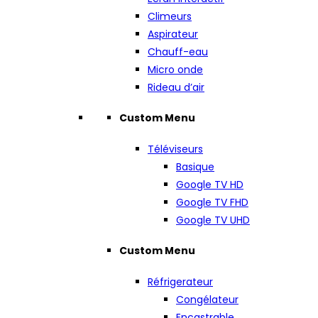
Climeurs
Aspirateur
Chauff-eau
Micro onde
Rideau d’air
Custom Menu
Téléviseurs
Basique
Google TV HD
Google TV FHD
Google TV UHD
Custom Menu
Réfrigerateur
Congélateur
Encastrable