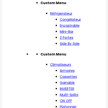
Custom Menu
Réfrigerateur
Congélateur
Encastrable
Mini-Bar
2 Portes
Side By Side
Custom Menu
Climatiseurs
Armoires
Cassettes
Gainable
INVERTER
Multi-Splits
ON OFF
Plafonnier