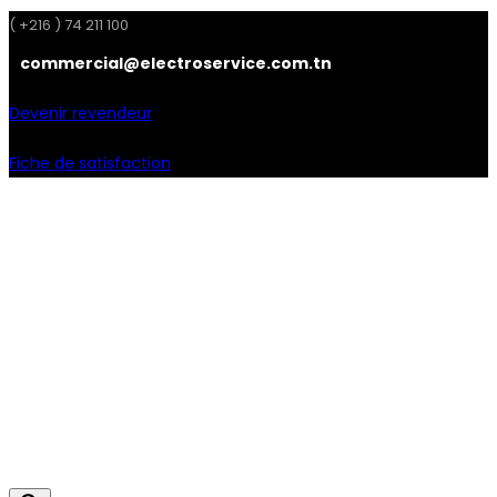
( +216 ) 74 211 100
commercial@electroservice.com.tn
Devenir revendeur
Fiche de satisfaction
Facebook
Instagram
Linkedin