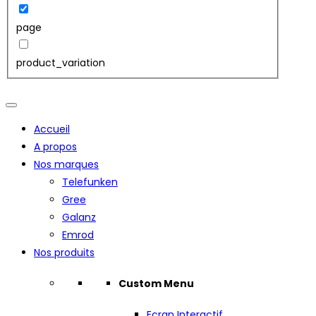
page
product_variation
Accueil
A propos
Nos marques
Telefunken
Gree
Galanz
Emrod
Nos produits
Custom Menu
Ecran Interactif